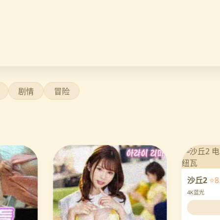
剧情
冒险
沙丘2
⭐8
4K蓝光