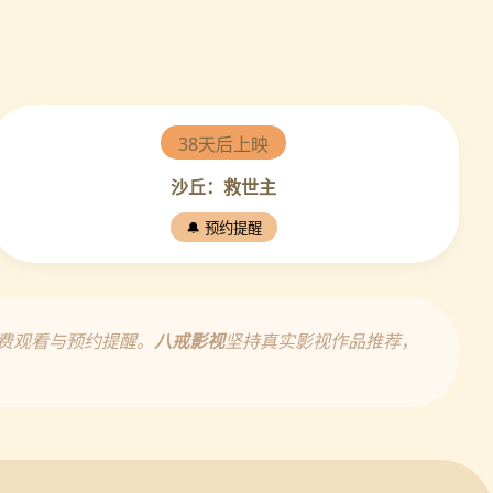
38天后上映
沙丘：救世主
🔔 预约提醒
费观看与预约提醒。
八戒影视
坚持真实影视作品推荐，