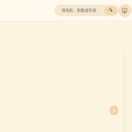
🐷
🔍
›