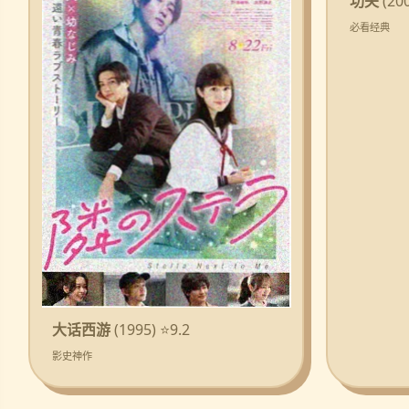
功夫
(200
必看经典
大话西游
(1995) ⭐9.2
影史神作