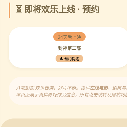
⏳ 即将欢乐上线 · 预约
24天后上映
封神第二部
🔔 预约提醒
八戒影视 欢乐西游，好片不断。提供
在线电影
、剧集与
本页面展示真实影视作品信息，所有点击跳转及播放功