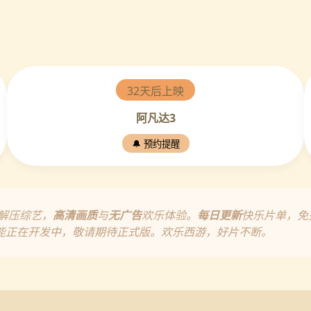
32天后上映
阿凡达3
🔔 预约提醒
解压综艺，
高清画质
与
无广告
欢乐体验。
每日更新
快乐片单，免
能正在开发中，敬请期待正式版。欢乐西游，好片不断。