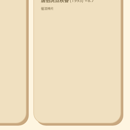
唐伯虎点秋香
(1993) ⭐8.7
催泪神片