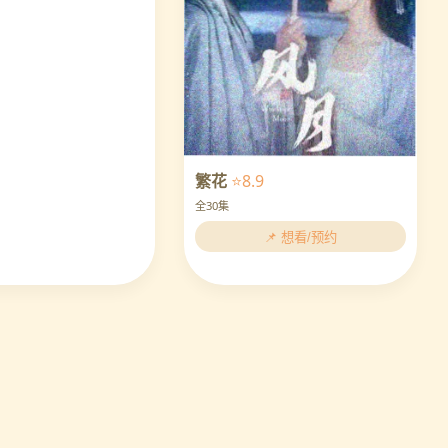
繁花
⭐8.9
全30集
📌 想看/预约